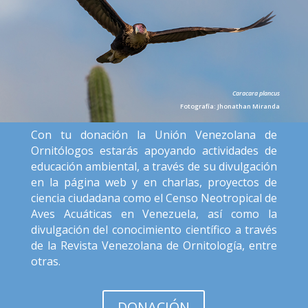
Caracara plancus
Fotografía: Jhonathan Miranda
Con tu donación la Unión Venezolana de
Ornitólogos estarás apoyando actividades de
educación ambiental, a través de su divulgación
en la página web y en charlas, proyectos de
ciencia ciudadana como el Censo Neotropical de
Aves Acuáticas en Venezuela, así como la
divulgación del conocimiento científico a través
de la Revista Venezolana de Ornitología, entre
otras.
DONACIÓN