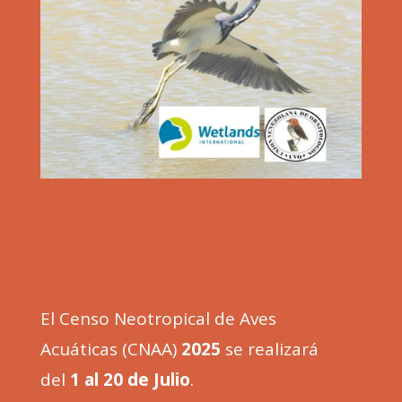
El Censo Neotropical de Aves
Acuáticas (CNAA)
2025
se realizará
del
1 al 20 de Julio
.