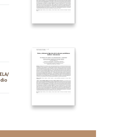
ELA/
edio